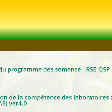
Jump to Main Navigation
 du programme des semence - RSE-QSP 4
tiques du programme des semence - RSE-QSP 4.1.0 rev 3.0
n de la compétence des laboratoires a
S) ver4.0