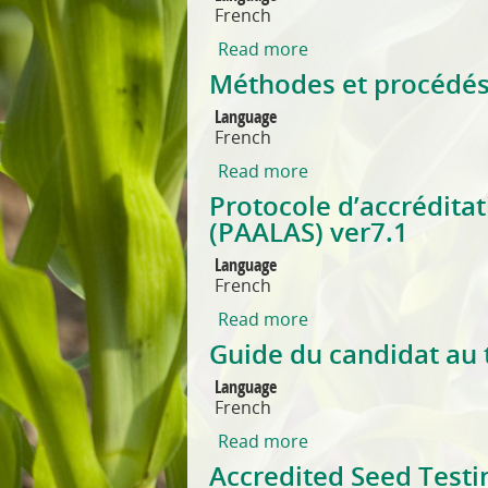
French
Read more
about Programme d’év
Méthodes et procédés
Language
French
Read more
about Méthodes et pr
Protocole d’accrédita
(PAALAS) ver7.1
Language
French
Read more
about Protocole d’acc
Guide du candidat au 
Language
French
Read more
about Guide du candid
Accredited Seed Testi