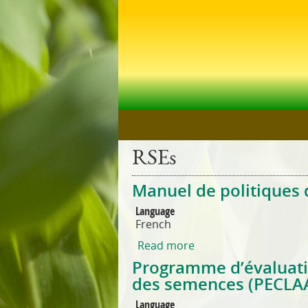
RSEs
Manuel de politiques
Language
French
Read more
about Manuel de poli
Programme d’évaluatio
des semences (PECLAA
Language