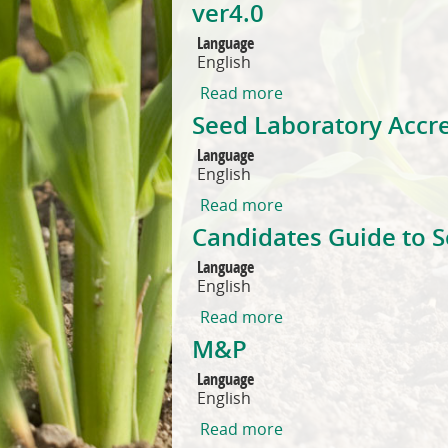
ver4.0
Language
English
Read more
about Accredited See
Seed Laboratory Accre
Language
English
Read more
about Seed Laboratory
Candidates Guide to S
Language
English
Read more
about Candidates Guid
M&P
Language
English
Read more
about M&P