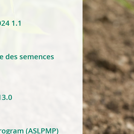
nalyse des semences (PECLAAS) ver4.0
24 1.1
yse des semences
es (PAALAS) ver7.1
13.0
 Program (ASLPMP)