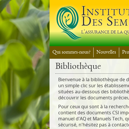
Institu
Des Sem
l'assurance de la q
Qui sommes-nous?
Nouvelles
Pr
Bibliothèque
Bienvenue à la bibliothèque de 
un simple clic sur les établiss
situées au-dessous des bibliot
découvrir les documents précieux 
Pour ceux qui sont à la recherc
contient des documents CSI impo
manuel d'AQ et Manuels Tech, qu
sécurisé, n'hésitez pas à contact