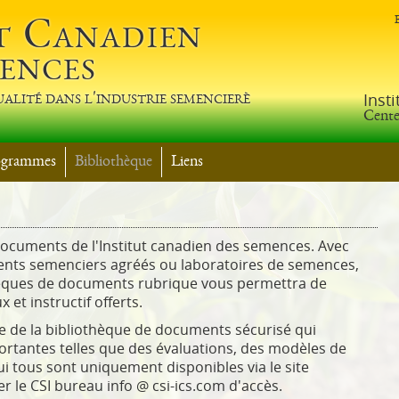
Jump to Main Navigation
t Canadien
ences
ualité dans l'industrie semencierè
Inst
Cente
ogrammes
Bibliothèque
Liens
documents de l'Institut canadien des semences. Avec
ements semenciers agréés ou laboratoires de semences,
hèques de documents rubrique vous permettra de
et instructif offerts.
he de la bibliothèque de documents sécurisé qui
rtantes telles que des évaluations, des modèles de
i tous sont uniquement disponibles via le site
er le CSI bureau info @ csi-ics.com d'accès.