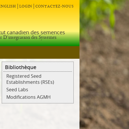
english
login
contactez-nous
itut canadien des semences
r D'integration des Systemes
Bibliothèque
Registered Seed
Establishments (RSEs)
Seed Labs
Modifications AGMH