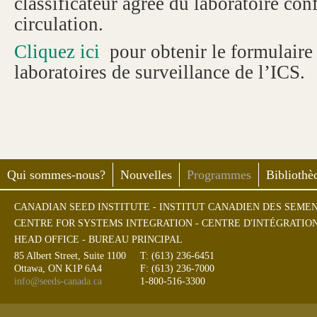
classificateur agréé du laboratoire con
circulation.
Cliquez ici
pour obtenir le formulair
laboratoires de surveillance de l’ICS.
Qui sommes-nous?
Nouvelles
Programmes
Bibliothè
CANADIAN SEED INSTITUTE - INSTITUT CANADIEN DES SEME
CENTRE FOR SYSTEMS INTEGRATION - CENTRE D'INTÉGRATIO
HEAD OFFICE - BUREAU PRINCIPAL
85 Albert Street, Suite 1100
T: (613) 236-6451
Ottawa, ON K1P 6A4
F: (613) 236-7000
info@seeds-canada.ca
1-800-516-3300